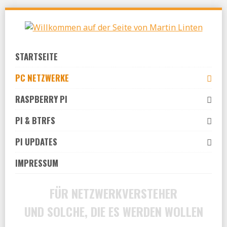
Skip
to
navigation
Skip
STARTSEITE
to
content
PC NETZWERKE
RASPBERRY PI
PI & BTRFS
PI UPDATES
IMPRESSUM
FÜR NETZWERKVERSTEHER
UND SOLCHE, DIE ES WERDEN WOLLEN