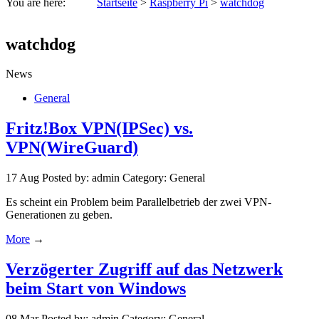
You are here:
Startseite
>
Raspberry Pi
>
watchdog
watchdog
News
General
Fritz!Box VPN(IPSec) vs.
VPN(WireGuard)
17
Aug
Posted by: admin
Category: General
Es scheint ein Problem beim Parallelbetrieb der zwei VPN-
Generationen zu geben.
More
→
Verzögerter Zugriff auf das Netzwerk
beim Start von Windows
08
Mar
Posted by: admin
Category: General