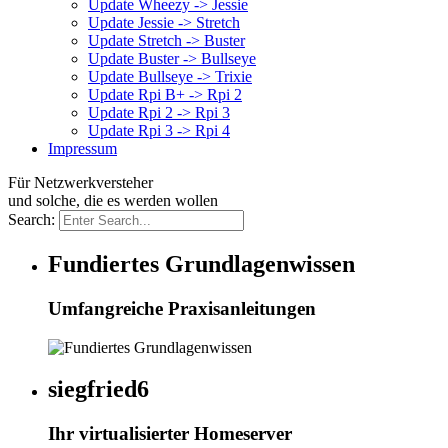
Update Wheezy -> Jessie
Update Jessie -> Stretch
Update Stretch -> Buster
Update Buster -> Bullseye
Update Bullseye -> Trixie
Update Rpi B+ -> Rpi 2
Update Rpi 2 -> Rpi 3
Update Rpi 3 -> Rpi 4
Impressum
Für Netzwerkversteher
und solche, die es werden wollen
Search:
Fundiertes Grundlagenwissen
Umfangreiche Praxisanleitungen
siegfried6
Ihr virtualisierter Homeserver