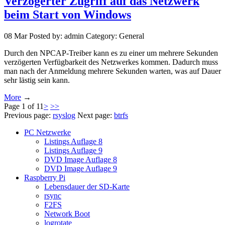
Verzögerter Zugriff auf das Netzwerk
beim Start von Windows
08
Mar
Posted by: admin
Category: General
Durch den NPCAP-Treiber kann es zu einer um mehrere Sekunden
verzögerten Verfügbarkeit des Netzwerkes kommen. Dadurch muss
man nach der Anmeldung mehrere Sekunden warten, was auf Dauer
sehr lästig sein kann.
More
→
Page 1 of 11
>
>>
Previous page:
rsyslog
Next page:
btrfs
PC Netzwerke
Listings Auflage 8
Listings Auflage 9
DVD Image Auflage 8
DVD Image Auflage 9
Raspberry Pi
Lebensdauer der SD-Karte
rsync
F2FS
Network Boot
logrotate