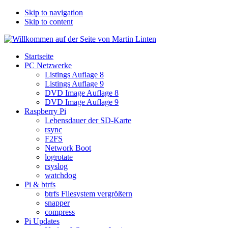
Skip to navigation
Skip to content
Startseite
PC Netzwerke
Listings Auflage 8
Listings Auflage 9
DVD Image Auflage 8
DVD Image Auflage 9
Raspberry Pi
Lebensdauer der SD-Karte
rsync
F2FS
Network Boot
logrotate
rsyslog
watchdog
Pi & btrfs
btrfs Filesystem vergrößern
snapper
compress
Pi Updates