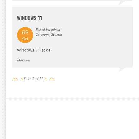
WINDOWS 11
Posted by: admin
09
Category: General
Oct
Windows 11 ist da.
More
→
<<
<
Page 2 of 11
>
>>