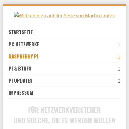
Skip
to
navigation
Skip
STARTSEITE
to
content
PC NETZWERKE
RASPBERRY PI
PI & BTRFS
PI UPDATES
IMPRESSUM
FÜR NETZWERKVERSTEHER
UND SOLCHE, DIE ES WERDEN WOLLEN