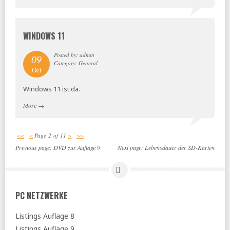
WINDOWS 11
Posted by: admin
09
Category: General
Oct
Windows 11 ist da.
More
→
<<
<
Page 2 of 11
>
>>
Previous page:
DVD zur Auflage 9
Next page:
Lebensdauer der SD-Karten
PC NETZWERKE
Listings Auflage 8
Listings Auflage 9