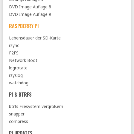
DVD Image Auflage 8
DVD Image Auflage 9
RASPBERRY PI
Lebensdauer der SD-Karte
rsync
F2FS
Network Boot
logrotate
rsyslog
watchdog
PI & BTRFS
btrfs Filesystem vergrößern
snapper
compress
PI UPDATES