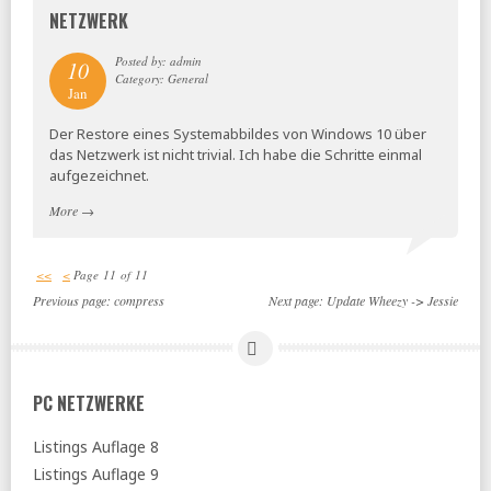
NETZWERK
Posted by: admin
10
Category: General
Jan
Der Restore eines Systemabbildes von Windows 10 über
das Netzwerk ist nicht trivial. Ich habe die Schritte einmal
aufgezeichnet.
More
→
<<
<
Page 11 of 11
Previous page:
compress
Next page:
Update Wheezy -> Jessie
PC NETZWERKE
Listings Auflage 8
Listings Auflage 9