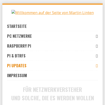
Skip
to
navigation
Skip
STARTSEITE
to
content
PC NETZWERKE
RASPBERRY PI
PI & BTRFS
PI UPDATES
IMPRESSUM
FÜR NETZWERKVERSTEHER
UND SOLCHE, DIE ES WERDEN WOLLEN