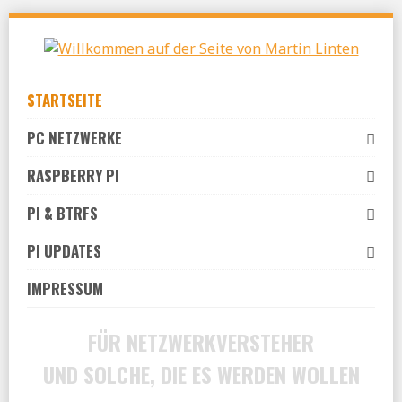
Skip
to
navigation
Skip
STARTSEITE
to
content
PC NETZWERKE
RASPBERRY PI
PI & BTRFS
PI UPDATES
IMPRESSUM
FÜR NETZWERKVERSTEHER
UND SOLCHE, DIE ES WERDEN WOLLEN